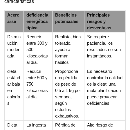
características
Acerc
deficiencia
Beneficios
Principales
arse
energética
potenciales
riesgos y
típica
desventajas
Dismin
Reducir
Realista, bien
Se requiere
ución
entre 300 y
tolerado,
paciencia, los
moder
500
ayuda a
resultados no son
ada
kilocalorías
formar
instantáneos.
al día.
hábitos
dieta
Reducir
Proporciona
Es necesario
estánd
entre 500 y
una pérdida
controlar la calidad
ar baja
750
de peso de
de la dieta; una
en
kilocalorías
0,5 a 1 kg por
mala planificación
caloría
al día.
semana,
puede provocar
s
según
deficiencias.
estudios
exhaustivos.
Dieta
La ingesta
Pérdida de
Alto riesgo de