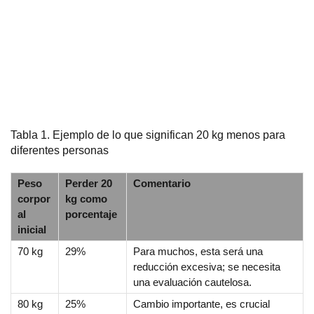
Tabla 1. Ejemplo de lo que significan 20 kg menos para
diferentes personas
Peso
Perder 20
Comentario
corpor
kg como
al
porcentaje
inicial
70 kg
29%
Para muchos, esta será una
reducción excesiva; se necesita
una evaluación cautelosa.
80 kg
25%
Cambio importante, es crucial