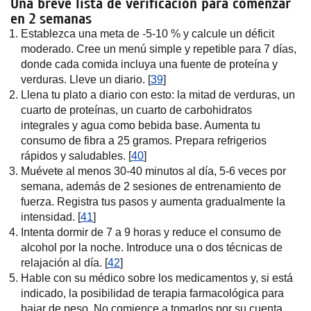
Una breve lista de verificación para comenzar
en 2 semanas
Establezca una meta de -5-10 % y calcule un déficit
moderado. Cree un menú simple y repetible para 7 días,
donde cada comida incluya una fuente de proteína y
verduras. Lleve un diario. [
39
]
Llena tu plato a diario con esto: la mitad de verduras, un
cuarto de proteínas, un cuarto de carbohidratos
integrales y agua como bebida base. Aumenta tu
consumo de fibra a 25 gramos. Prepara refrigerios
rápidos y saludables. [
40
]
Muévete al menos 30-40 minutos al día, 5-6 veces por
semana, además de 2 sesiones de entrenamiento de
fuerza. Registra tus pasos y aumenta gradualmente la
intensidad. [
41
]
Intenta dormir de 7 a 9 horas y reduce el consumo de
alcohol por la noche. Introduce una o dos técnicas de
relajación al día. [
42
]
Hable con su médico sobre los medicamentos y, si está
indicado, la posibilidad de terapia farmacológica para
bajar de peso. No comience a tomarlos por su cuenta.