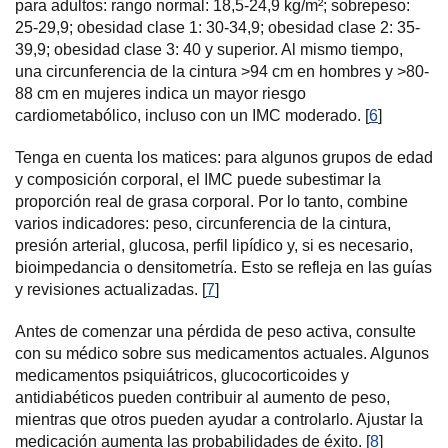
para adultos: rango normal: 18,5-24,9 kg/m²; sobrepeso:
25-29,9; obesidad clase 1: 30-34,9; obesidad clase 2: 35-
39,9; obesidad clase 3: 40 y superior. Al mismo tiempo,
una circunferencia de la cintura >94 cm en hombres y >80-
88 cm en mujeres indica un mayor riesgo
cardiometabólico, incluso con un IMC moderado. [
6
]
Tenga en cuenta los matices: para algunos grupos de edad
y composición corporal, el IMC puede subestimar la
proporción real de grasa corporal. Por lo tanto, combine
varios indicadores: peso, circunferencia de la cintura,
presión arterial, glucosa, perfil lipídico y, si es necesario,
bioimpedancia o densitometría. Esto se refleja en las guías
y revisiones actualizadas. [
7
]
Antes de comenzar una pérdida de peso activa, consulte
con su médico sobre sus medicamentos actuales. Algunos
medicamentos psiquiátricos, glucocorticoides y
antidiabéticos pueden contribuir al aumento de peso,
mientras que otros pueden ayudar a controlarlo. Ajustar la
medicación aumenta las probabilidades de éxito. [
8
]