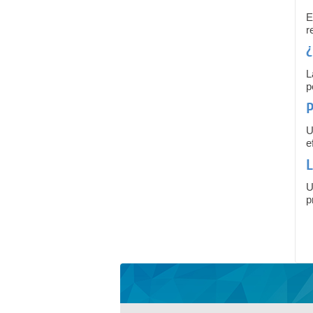
E
r
¿
L
p
P
U
e
L
U
p