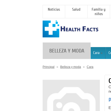
Noticias
Salud
Familia y
niños
BELLEZA Y MODA
Cara
C
Principal
»
Belleza y moda
»
Cara
C
n
P
E