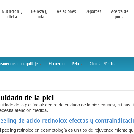
Nutrición y
Belleza y
Relaciones
Deportes
Acerca del
dieta
moda
portal
osméticos y maquillaje
El cuerpo
Pelo
Cirugía Plástica
Cuidado de la piel
uidado de la piel facial: centro de cuidado de la piel: causas, rutinas
ecesita atención médica.
eeling de ácido retinoico: efectos y contraindicac
l peeling retinoico en cosmetología es un tipo de rejuvenecimiento qu