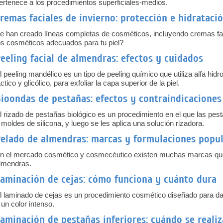
ertenece a los procedimientos superficiales-medios.
remas faciales de invierno: protección e hidrataci
e han creado líneas completas de cosméticos, incluyendo cremas fac
os cosméticos adecuados para tu piel?
eeling facial de almendras: efectos y cuidados
l peeling mandélico es un tipo de peeling químico que utiliza alfa hidr
áctico y glicólico, para exfoliar la capa superior de la piel.
ioondas de pestañas: efectos y contraindicaciones
l rizado de pestañas biológico es un procedimiento en el que las pest
 moldes de silicona, y luego se les aplica una solución rizadora.
elado de almendras: marcas y formulaciones popu
n el mercado cosmético y cosmecéutico existen muchas marcas que
lmendras.
aminación de cejas: cómo funciona y cuánto dura
l laminado de cejas es un procedimiento cosmético diseñado para dar
 un color intenso.
aminación de pestañas inferiores: cuándo se realiz