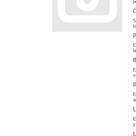
p
C
S
l
P
E
l
B
E
o
P
E
a
L
E
y
L