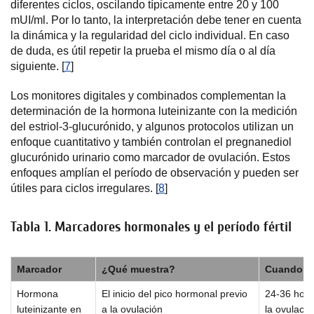
diferentes ciclos, oscilando típicamente entre 20 y 100
mUI/ml. Por lo tanto, la interpretación debe tener en cuenta
la dinámica y la regularidad del ciclo individual. En caso
de duda, es útil repetir la prueba el mismo día o al día
siguiente. [
7
]
Los monitores digitales y combinados complementan la
determinación de la hormona luteinizante con la medición
del estriol-3-glucurónido, y algunos protocolos utilizan un
enfoque cuantitativo y también controlan el pregnanediol
glucurónido urinario como marcador de ovulación. Estos
enfoques amplían el período de observación y pueden ser
útiles para ciclos irregulares. [
8
]
Tabla 1. Marcadores hormonales y el período fértil
Marcador
¿Qué muestra?
Cuando c
Hormona
El inicio del pico hormonal previo
24-36 hora
luteinizante en
a la ovulación
la ovulació