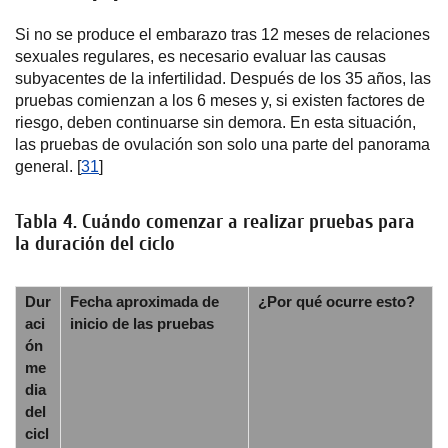
Si no se produce el embarazo tras 12 meses de relaciones
sexuales regulares, es necesario evaluar las causas
subyacentes de la infertilidad. Después de los 35 años, las
pruebas comienzan a los 6 meses y, si existen factores de
riesgo, deben continuarse sin demora. En esta situación,
las pruebas de ovulación son solo una parte del panorama
general. [
31
]
Tabla 4. Cuándo comenzar a realizar pruebas para
la duración del ciclo
Dur
Fecha aproximada de
¿Por qué ocurre esto?
aci
inicio de las pruebas
ón
me
dia
del
cicl