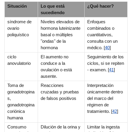
Situación
Lo que está
¿Qué hacer?
sucediendo
síndrome de
Niveles elevados de
Enfoques
ovario
hormona luteinizante
combinados o
poliquístico
basal o múltiples
cuantitativos,
"ondas" de la
consulta con un
hormona
médico. [
40
]
ciclo
El aumento no
Seguimiento de los
anovulatorio
conduce a la
ciclos, si se repiten
ovulación o está
- examen. [
41
]
ausente.
Toma de
Reacciones
Interpretación
gonadotropina
cruzadas y pruebas
únicamente dentro
s,
de falsos positivos
del marco del
gonadotropina
régimen de
coriónica
tratamiento. [
42
]
humana
Consumo
Dilución de la orina y
Limitar la ingesta