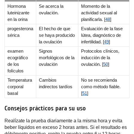
Hormona
Se acerca la
Momento de la
luteinizante
ovulación.
actividad sexual al
en la orina
planificarla. [
48
]
progesterona
El hecho de que
Evaluación de la fase
sérica
se haya producido
lútea, diagnóstico de
la ovulación
infertilidad. [
49
]
examen
Signos
Protocolos clínicos,
ecográfico
morfológicos de la
inducción de la
de los
ovulación
ovulación. [
50
]
folículos
Temperatura
Cambios
No se recomienda
corporal
indirectos tardíos
como método fiable.
basal
[
51
]
Consejos prácticos para su uso
Realízate la prueba diariamente a la misma hora y evita
beber líquidos en exceso 2 horas antes. Si el resultado es
débilmente positivo, repite la prueba entre 6 y 12 horas