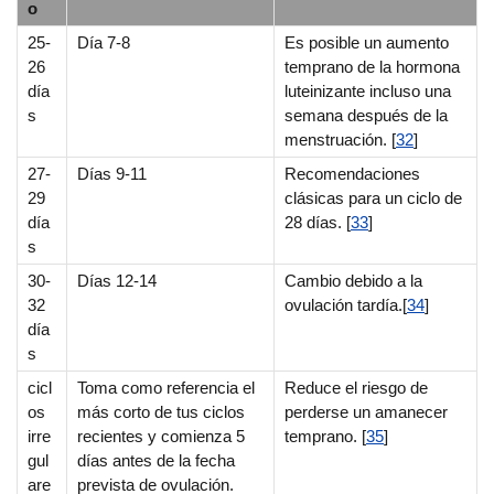
o
25-
Día 7-8
Es posible un aumento
26
temprano de la hormona
día
luteinizante incluso una
s
semana después de la
menstruación. [
32
]
27-
Días 9-11
Recomendaciones
29
clásicas para un ciclo de
día
28 días. [
33
]
s
30-
Días 12-14
Cambio debido a la
32
ovulación tardía.[
34
]
día
s
cicl
Toma como referencia el
Reduce el riesgo de
os
más corto de tus ciclos
perderse un amanecer
irre
recientes y comienza 5
temprano. [
35
]
gul
días antes de la fecha
are
prevista de ovulación.