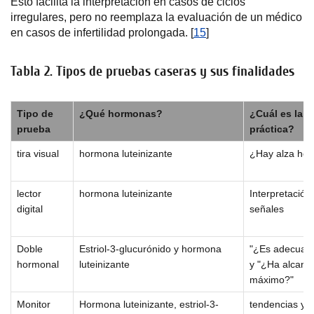
Esto facilita la interpretación en casos de ciclos
irregulares, pero no reemplaza la evaluación de un médico
en casos de infertilidad prolongada. [
15
]
Tabla 2. Tipos de pruebas caseras y sus finalidades
Tipo de
¿Qué hormonas?
¿Cuál es la r
prueba
práctica?
tira visual
hormona luteinizante
¿Hay alza hoy
lector
hormona luteinizante
Interpretación
digital
señales
Doble
Estriol-3-glucurónido y hormona
"¿Es adecuada 
hormonal
luteinizante
y "¿Ha alcanz
máximo?"
Monitor
Hormona luteinizante, estriol-3-
tendencias y gr