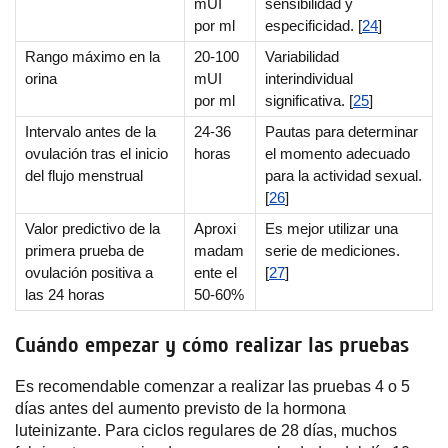
mUI
sensibilidad y
por ml
especificidad. [
24
]
Rango máximo en la
20-100
Variabilidad
orina
mUI
interindividual
por ml
significativa. [
25
]
Intervalo antes de la
24-36
Pautas para determinar
ovulación tras el inicio
horas
el momento adecuado
del flujo menstrual
para la actividad sexual.
[
26
]
Valor predictivo de la
Aproxi
Es mejor utilizar una
primera prueba de
madam
serie de mediciones.
ovulación positiva a
ente el
[
27
]
las 24 horas
50-60%
Cuándo empezar y cómo realizar las pruebas
Es recomendable comenzar a realizar las pruebas 4 o 5
días antes del aumento previsto de la hormona
luteinizante. Para ciclos regulares de 28 días, muchos