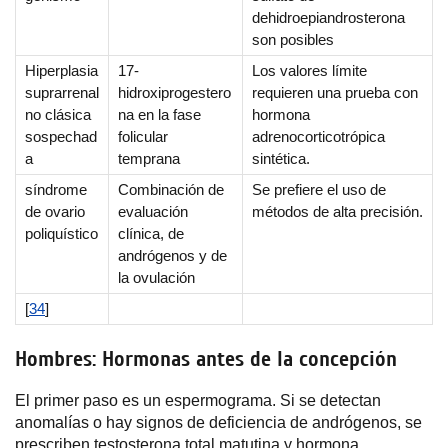
dehidroepiandrosterona
son posibles
Hiperplasia
17-
Los valores límite
suprarrenal
hidroxiprogestero
requieren una prueba con
no clásica
na en la fase
hormona
sospechad
folicular
adrenocorticotrópica
a
temprana
sintética.
síndrome
Combinación de
Se prefiere el uso de
de ovario
evaluación
métodos de alta precisión.
poliquístico
clínica, de
andrógenos y de
la ovulación
[
34
]
Hombres: Hormonas antes de la concepción
El primer paso es un espermograma. Si se detectan
anomalías o hay signos de deficiencia de andrógenos, se
prescriben testosterona total matutina y hormona