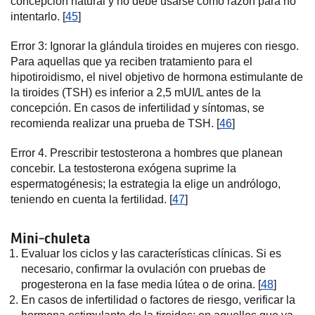
concepción natural y no debe usarse como razón para no
intentarlo. [
45
]
Error 3: Ignorar la glándula tiroides en mujeres con riesgo.
Para aquellas que ya reciben tratamiento para el
hipotiroidismo, el nivel objetivo de hormona estimulante de
la tiroides (TSH) es inferior a 2,5 mUI/L antes de la
concepción. En casos de infertilidad y síntomas, se
recomienda realizar una prueba de TSH. [
46
]
Error 4. Prescribir testosterona a hombres que planean
concebir. La testosterona exógena suprime la
espermatogénesis; la estrategia la elige un andrólogo,
teniendo en cuenta la fertilidad. [
47
]
Mini-chuleta
Evaluar los ciclos y las características clínicas. Si es
necesario, confirmar la ovulación con pruebas de
progesterona en la fase media lútea o de orina. [
48
]
En casos de infertilidad o factores de riesgo, verificar la