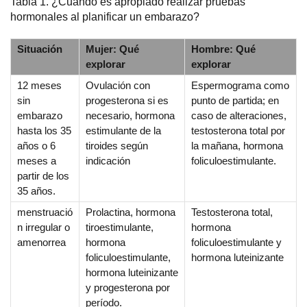
Tabla 1. ¿Cuándo es apropiado realizar pruebas
hormonales al planificar un embarazo?
Situación
Mujer: Qué
Hombre: Qué
explorar
explorar
12 meses
Ovulación con
Espermograma como
sin
progesterona si es
punto de partida; en
embarazo
necesario, hormona
caso de alteraciones,
hasta los 35
estimulante de la
testosterona total por
años o 6
tiroides según
la mañana, hormona
meses a
indicación
foliculoestimulante.
partir de los
35 años.
menstruació
Prolactina, hormona
Testosterona total,
n irregular o
tiroestimulante,
hormona
amenorrea
hormona
foliculoestimulante y
foliculoestimulante,
hormona luteinizante
hormona luteinizante
y progesterona por
período.