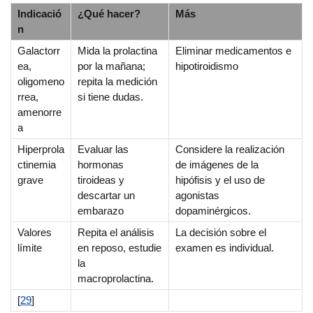
Indicació
¿Qué hacer?
Más
n
Galactorr
Mida la prolactina
Eliminar medicamentos e
ea,
por la mañana;
hipotiroidismo
oligomeno
repita la medición
rrea,
si tiene dudas.
amenorre
a
Hiperprola
Evaluar las
Considere la realización
ctinemia
hormonas
de imágenes de la
grave
tiroideas y
hipófisis y el uso de
descartar un
agonistas
embarazo
dopaminérgicos.
Valores
Repita el análisis
La decisión sobre el
límite
en reposo, estudie
examen es individual.
la
macroprolactina.
[
29
]