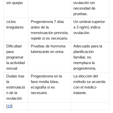
sin quejas
ovulación sin
necesidad de
pruebas.
ciclos
Progesterona 7 días
Un umbral superior
irregulares
antes de la
a 3 ng/mL indica
menstruación prevista;
ovulación.
repetir si es necesario.
Dificultad
Pruebas de hormona
Adecuado para la
para
luteinizante en orina
planificación
programar
familiar, no
la actividad
reemplaza la
sexual
progesterona.
Dudas tras
Progesterona en la
La elección del
la
fase media lútea,
método se acuerda
estimulació
ecografía si es
con el médico
n de la
necesario
tratante.
ovulación
[
19
]