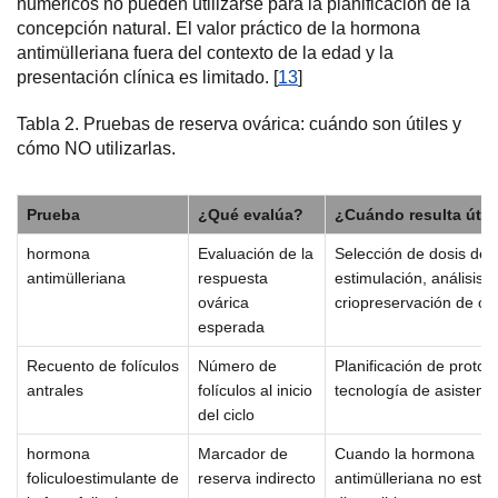
numéricos no pueden utilizarse para la planificación de la
concepción natural. El valor práctico de la hormona
antimülleriana fuera del contexto de la edad y la
presentación clínica es limitado. [
13
]
Tabla 2. Pruebas de reserva ovárica: cuándo son útiles y
cómo NO utilizarlas.
Prueba
¿Qué evalúa?
¿Cuándo resulta útil
hormona
Evaluación de la
Selección de dosis de
antimülleriana
respuesta
estimulación, análisis d
ovárica
criopreservación de ov
esperada
Recuento de folículos
Número de
Planificación de protoc
antrales
folículos al inicio
tecnología de asistenci
del ciclo
hormona
Marcador de
Cuando la hormona
foliculoestimulante de
reserva indirecto
antimülleriana no está