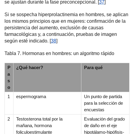
se ajustan durante la fase preconcepcional. [
37
]
Si se sospecha hiperprolactinemia en hombres, se aplican
los mismos principios que en mujeres: confirmación de la
persistencia del aumento, exclusión de causas
farmacológicas y, a continuación, pruebas de imagen
según esté indicado. [
38
]
Tabla 7. Hormonas en hombres: un algoritmo rápido
P
¿Qué hacer?
Para qué
a
s
o
1
espermograma
Un punto de partida
para la selección de
encuestas
2
Testosterona total por la
Evaluación del grado
mañana, hormona
de daño en el eje
foliculoestimulante
hipotálamo-hipófisis-