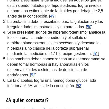
hormona estimulante de la tiroides; en aquellos que ya
están siendo tratados por hipotiroidismo, lograr niveles
de hormona estimulante de la tiroides por debajo de 2,5
antes de la concepción. [
49
]
La prolactina debe prescribirse para la galactorrea y las
irregularidades menstruales, y no para todas. [
50
]
Si se presentan signos de hiperandrogenismo, analice la
testosterona, la androstenediona y el sulfato de
dehidroepiandrosterona si es necesario, y descarte la
hiperplasia no clásica de la corteza suprarrenal
mediante la medición de 17-hidroxiprogesterona. [
51
]
Los hombres deben comenzar con un espermograma; se
deben tomar hormonas si hay anomalías en los
espermatozoides o síntomas de deficiencia de
andrógenos. [
52
]
En la diabetes, lograr una hemoglobina glucosilada
inferior al 6,5% antes de la concepción. [
53
]
¿A quién contactar?