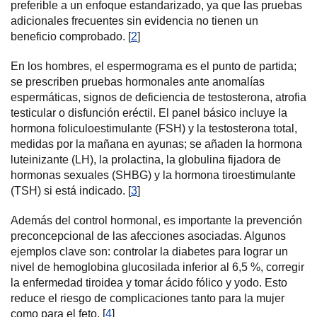
preferible a un enfoque estandarizado, ya que las pruebas
adicionales frecuentes sin evidencia no tienen un
beneficio comprobado. [
2
]
En los hombres, el espermograma es el punto de partida;
se prescriben pruebas hormonales ante anomalías
espermáticas, signos de deficiencia de testosterona, atrofia
testicular o disfunción eréctil. El panel básico incluye la
hormona foliculoestimulante (FSH) y la testosterona total,
medidas por la mañana en ayunas; se añaden la hormona
luteinizante (LH), la prolactina, la globulina fijadora de
hormonas sexuales (SHBG) y la hormona tiroestimulante
(TSH) si está indicado. [
3
]
Además del control hormonal, es importante la prevención
preconcepcional de las afecciones asociadas. Algunos
ejemplos clave son: controlar la diabetes para lograr un
nivel de hemoglobina glucosilada inferior al 6,5 %, corregir
la enfermedad tiroidea y tomar ácido fólico y yodo. Esto
reduce el riesgo de complicaciones tanto para la mujer
como para el feto. [
4
]