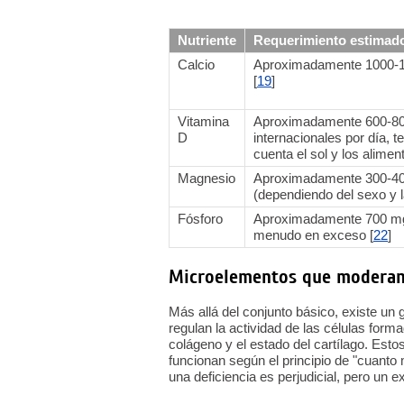
Nutriente
Requerimiento estimado
Calcio
Aproximadamente 1000-1
[
19
]
Vitamina
Aproximadamente 600-80
D
internacionales por día, t
cuenta el sol y los alimen
Magnesio
Aproximadamente 300-40
(dependiendo del sexo y l
Fósforo
Aproximadamente 700 mg 
menudo en exceso [
22
]
Microelementos que moderan 
Más allá del conjunto básico, existe un
regulan la actividad de las células form
colágeno y el estado del cartílago. Esto
funcionan según el principio de "cuanto 
una deficiencia es perjudicial, pero un 