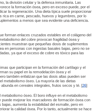
no, la división celular y la defensa inmunitaria. Las
vorece la formación ósea, pero en exceso puede, por el
udicar la regeneración. Una dieta típica suele proporcionar
s rica en carne, pescado, huevos y legumbres, por lo
uplementos a menos que sea evidente una deficiencia.
que forman enlaces cruzados estables en el colágeno del
 metabolismo del cobre provocan fragilidad ósea y
ecientes muestran que pequeñas dosis de suplementos
sea en personas con ingestas basales bajas, pero no se
das, ya que el exceso de cobre es tóxico para las
mas que participan en la formación del cartílago y el
rman su papel en la remodelación ósea y el
ero también enfatizan que las dosis altas pueden ser
y el metabolismo óseo. La mayoría de las dietas
abunda en cereales integrales, frutos secos y té. [
26
]
 el metabolismo óseo. El boro influye en el metabolismo
, y puede mejorar los marcadores de formación ósea con
sis bajas, aumenta la estabilidad del esmalte, pero en
eriorar la calidad ósea. Por lo tanto, actualmente se hace