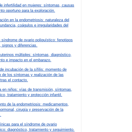
e infertilidad en mujeres: síntomas, causas
o oportuno para la exploración.
ción en la endometriosis: naturaleza del
bundancia, coágulos e irregularidades del
 síndrome de ovario poliquístico: fenotipos
s, signos y diferencias.
terinos múltiples: síntomas, diagnóstico,
nto e impacto en el embarazo.
de incubación de la sífilis: momento de
n de los síntomas y realización de las
tras el contacto.
 en niños: vías de transmisión, síntomas,
ico, tratamiento y protección infantil.
ento de la endometriosis: medicamentos,
hormonal, cirugía y preservación de la
.
ínicas para el síndrome de ovario
tico: diagnóstico, tratamiento y seguimiento.