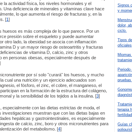
la actividad física, los niveles hormonales y el
Signos d
o. Una deficiencia de minerales y vitaminas clave hace
y moment
mente, lo que aumenta el riesgo de fracturas y, en la
s. [
1
]
Menstrua
dolor, a
ciclo.
los huesos es más compleja de lo que parece. Por un
rce presión sobre el esqueleto y puede aumentar
Tipos de
or otro lado, la obesidad se asocia con inflamación
oficiale
tamina D y un mayor riesgo de osteoartritis y fracturas
ficiencias de vitamina D, calcio, zinc y otros
Miomas u
do en personas obesas, especialmente después de
tratamie
]
Periodo 
cronutriente por sí solo "curará" los huesos, y mucho
aparició
a cual una nutrición y un ejercicio adecuados son
pruebas 
agnesio, el fósforo, el zinc, el cobre, el manganeso, el
Gonorrea
participan en la formación de la estructura del colágeno,
diagnóst
onal y la sensibilidad de los tejidos a la insulina. [
3
]
Tratami
, especialmente con las dietas estrictas de moda, el
terapia 
s investigaciones muestran que con las dietas bajas en
fertilidad
dades hepáticas y gastrointestinales, es especialmente
ngesta de calcio, zinc, boro y otros micronutrientes para
Guías cl
ralentización del metabolismo. [
4
]
poliquís