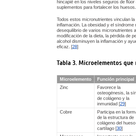
hincapié en los niveles seguros de flúor 
suplementos para fortalecer los huesos.
Todos estos micronutrientes vinculan la 
inflamación. La obesidad y el síndrome
desequilibrio de varios micronutrientes a
modificación de la dieta, la pérdida de 
alcohol disminuyen la inflamación y ay
eficaz. [
28
]
Tabla 3. Microelementos que r
Microelemento
Función principal
Zinc
Favorece la
osteogénesis, la sí
de colágeno y la
inmunidad [
29
]
Cobre
Participa en la for
de la estructura de
colágeno del hueso 
cartílago [
30
]