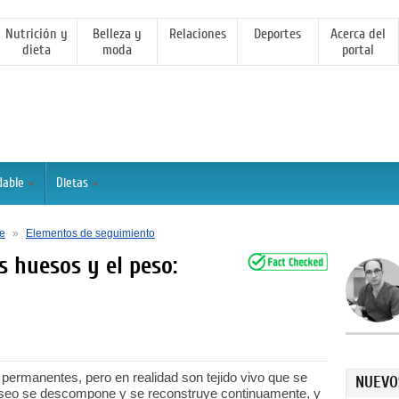
Nutrición y
Belleza y
Relaciones
Deportes
Acerca del
dieta
moda
portal
dable
Dietas
e
»
Elementos de seguimiento
s huesos y el peso:
permanentes, pero en realidad son tejido vivo que se
NUEVO
 óseo se descompone y se reconstruye continuamente, y