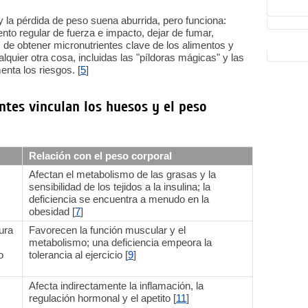
y la pérdida de peso suena aburrida, pero funciona:
ento regular de fuerza e impacto, dejar de fumar,
e obtener micronutrientes clave de los alimentos y
uier otra cosa, incluidas las "píldoras mágicas" y las
nta los riesgos. [
5
]
ntes vinculan los huesos y el peso
Relación con el peso corporal
Afectan el metabolismo de las grasas y la
sensibilidad de los tejidos a la insulina; la
deficiencia se encuentra a menudo en la
obesidad [
7
]
tura
Favorecen la función muscular y el
metabolismo; una deficiencia empeora la
o
tolerancia al ejercicio [
9
]
Afecta indirectamente la inflamación, la
regulación hormonal y el apetito [
11
]