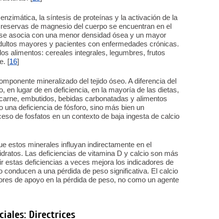
enzimática, la síntesis de proteínas y la activación de la
s reservas de magnesio del cuerpo se encuentran en el
o se asocia con una menor densidad ósea y un mayor
adultos mayores y pacientes con enfermedades crónicas.
s alimentos: cereales integrales, legumbres, frutos
. [
16
]
 componente mineralizado del tejido óseo. A diferencia del
, en lugar de en deficiencia, en la mayoría de las dietas,
carne, embutidos, bebidas carbonatadas y alimentos
o una deficiencia de fósforo, sino más bien un
xceso de fosfatos en un contexto de baja ingesta de calcio
ue estos minerales influyan indirectamente en el
dratos. Las deficiencias de vitamina D y calcio son más
 estas deficiencias a veces mejora los indicadores de
 conducen a una pérdida de peso significativa. El calcio
tores de apoyo en la pérdida de peso, no como un agente
iales: Directrices