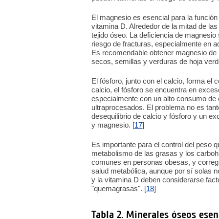
El magnesio es esencial para la función 
vitamina D. Alrededor de la mitad de la
tejido óseo. La deficiencia de magnesi
riesgo de fracturas, especialmente en 
Es recomendable obtener magnesio de lo
secos, semillas y verduras de hoja verde
El fósforo, junto con el calcio, forma el
calcio, el fósforo se encuentra en exceso
especialmente con un alto consumo de 
ultraprocesados. El problema no es tant
desequilibrio de calcio y fósforo y un e
y magnesio. [
17
]
Es importante para el control del peso q
metabolismo de las grasas y los carbohi
comunes en personas obesas, y corregir
salud metabólica, aunque por sí solas no
y la vitamina D deben considerarse fac
"quemagrasas". [
18
]
Tabla 2. Minerales óseos esenc