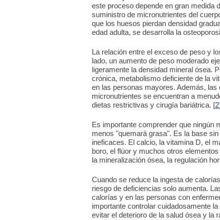
este proceso depende en gran medida de 
suministro de micronutrientes del cuerp
que los huesos pierdan densidad gradual
edad adulta, se desarrolla la osteoporosi
La relación entre el exceso de peso y 
lado, un aumento de peso moderado eje
ligeramente la densidad mineral ósea. P
crónica, metabolismo deficiente de la vi
en las personas mayores. Además, las de
micronutrientes se encuentran a menu
dietas restrictivas y cirugía bariátrica. [
2
Es importante comprender que ningún mi
menos "quemará grasa". Es la base sin l
ineficaces. El calcio, la vitamina D, el m
boro, el flúor y muchos otros elementos 
la mineralización ósea, la regulación horm
Cuando se reduce la ingesta de calorías
riesgo de deficiencias solo aumenta. La
calorías y en las personas con enferme
importante controlar cuidadosamente la i
evitar el deterioro de la salud ósea y la 