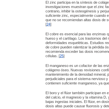
El zinc participa en la síntesis de coláge
investigaciones muestran que el zinc fa
contrario, inhibir la osteogénesis y perj
suficiente zinc, especialmente cuando e
que no se recomiendan altas dosis de s
[
24
]
El cobre es esencial para las enzimas 
hueso y el cartílago. Los trastornos del
deformidades esqueléticas. Estudios r
de cobre pueden ralentizar la pérdida ó
recomienda exceder las dosis recomenda
células. [
25
]
El manganeso es un cofactor de las enzi
colágeno óseo. Nuevas revisiones confi
mantenimiento de la densidad mineral, p
perjudiciales para el sistema nervioso 
contienen suficiente manganeso, ya que 
El boro y el flúor también participan en
del calcio, el magnesio y la vitamina D
bajas ingestas iniciales. El flúor, en do
dosis altas puede causar fluorosis y det