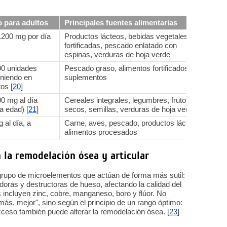
 para adultos
Principales fuentes alimentarias
Com
200 mg por día
Productos lácteos, bebidas vegetales
Se j
fortificadas, pescado enlatado con
de b
espinas, verduras de hoja verde
oste
0 unidades
Pescado graso, alimentos fortificados,
No s
eniendo en
suplementos
4000
tos [
20
]
que 
0 mg al día
Cereales integrales, legumbres, frutos
Impo
a edad) [
21
]
secos, semillas, verduras de hoja verde
vita
al día, a
Carne, aves, pescado, productos lácteos,
Lo i
alimentos procesados
calc
la remodelación ósea y articular
 grupo de microelementos que actúan de forma más sutil:
adoras y destructoras de hueso, afectando la calidad del
s incluyen zinc, cobre, manganeso, boro y flúor. No
más, mejor", sino según el principio de un rango óptimo:
exceso también puede alterar la remodelación ósea. [
23
]