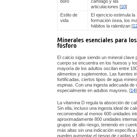
boro
cartílago y las
articulaciones [
10
]
Estilo de
El ejercicio estimula la
vida
formación ósea, los m
hábitos la ralentizan [
1
Minerales esenciales para los
fósforo
El calcio sigue siendo un mineral clave p
cuerpo se encuentra en los huesos y lo
mayoría de los adultos oscilan entre 100
alimentos y suplementos. Las fuentes i
fortificadas, ciertos tipos de agua mine
espinas. Con una ingesta adecuada de ca
especialmente en adultos mayores. [
14
]
La vitamina D regula la absorción de calc
Sin ella, incluso una ingesta ideal de ca
recomiendan al menos 600 unidades inter
aproximadamente 800 unidades internac
grupos de alto riesgo, teniendo en cuenta
más altas sin una indicación específica 
pueden aumentar el riesgo de caídas y f