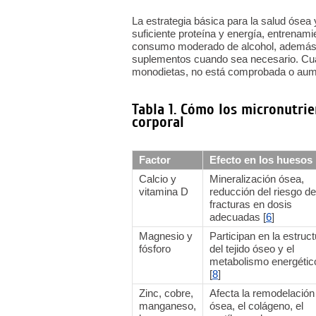
La estrategia básica para la salud ósea 
suficiente proteína y energía, entrenami
consumo moderado de alcohol, además d
suplementos cuando sea necesario. Cualq
monodietas, no está comprobada o aume
Tabla 1. Cómo los micronutrie
corporal
Factor
Efecto en los huesos
Calcio y
Mineralización ósea,
vitamina D
reducción del riesgo de
fracturas en dosis
adecuadas [
6
]
Magnesio y
Participan en la estruc
fósforo
del tejido óseo y el
metabolismo energétic
[
8
]
Zinc, cobre,
Afecta la remodelación
manganeso,
ósea, el colágeno, el