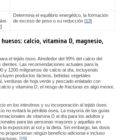
Determina el equilibrio energético, la formación
alos
de exceso de peso o su reducción [
13
]
2
]
 huesos: calcio, vitamina D, magnesio,
ara el tejido óseo. Alrededor del 99% del calcio del
s dientes. Las recomendaciones actuales para la
0 y 1200 miligramos de calcio al día, incluyendo
ncluyen productos lácteos, bebidas vegetales
ral, verduras de hoja verde y pescado enlatado con
lcio y vitamina D, el riesgo de fracturas es algo menor,
io en los intestinos y su incorporación al tejido óseo.
lcio no evitará la pérdida ósea. La mayoría de las guías
nacionales de vitamina D al día para los adultos y
ionales para las personas mayores y aquellas en
 la exposición al sol y la dieta. Sin embargo, las dosis
no proporcionan ningún beneficio adicional e incluso
racturas. [
15
]