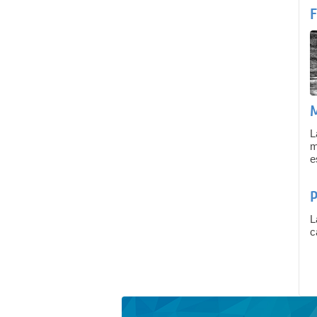
F
M
L
m
e
P
L
c