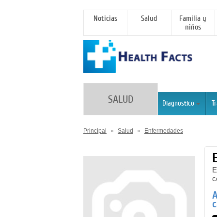
Noticias
Salud
Familia y
niños
SALUD
Diagnostico
T
Principal
»
Salud
»
Enfermedades
E
c
A
c