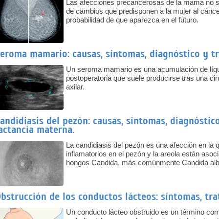
Las afecciones precancerosas de la mama no s
de cambios que predisponen a la mujer al cánce
probabilidad de que aparezca en el futuro.
eroma mamario: causas, síntomas, diagnóstico y t
Un seroma mamario es una acumulación de líqu
postoperatoria que suele producirse tras una cir
axilar.
andidiasis del pezón: causas, síntomas, diagnóstic
actancia materna.
La candidiasis del pezón es una afección en la q
inflamatorios en el pezón y la areola están aso
hongos Candida, más comúnmente Candida alb
bstrucción de los conductos lácteos: síntomas, tr
Un conducto lácteo obstruido es un término com