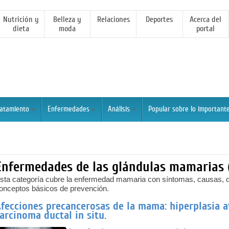
Nutrición y
Belleza y
Relaciones
Deportes
Acerca del
dieta
moda
portal
ratamiento
Enfermedades
Análisis
Popular sobre lo important
Enfermedades de las glándulas mamarias
sta categoría cubre la enfermedad mamaria con síntomas, causas, di
onceptos básicos de prevención.
fecciones precancerosas de la mama: hiperplasia atí
arcinoma ductal in situ.