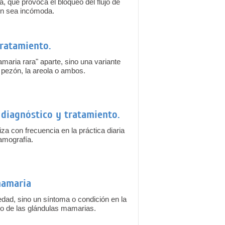
a, que provoca el bloqueo del flujo de
ión sea incómoda.
tratamiento.
aria rara" aparte, sino una variante
al pezón, la areola o ambos.
 diagnóstico y tratamiento.
iza con frecuencia en la práctica diaria
amografía.
mamaria
edad, sino un síntoma o condición en la
tro de las glándulas mamarias.