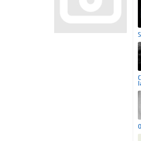
S
C
l
O