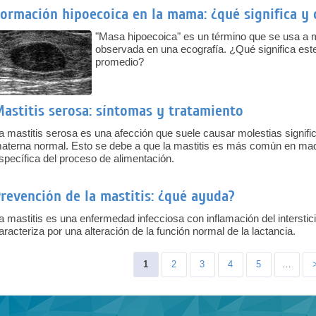
ormación hipoecoica en la mama: ¿qué significa y
"Masa hipoecoica" es un término que se usa a m
observada en una ecografía. ¿Qué significa este
promedio?
astitis serosa: síntomas y tratamiento
a mastitis serosa es una afección que suele causar molestias significa
aterna normal. Esto se debe a que la mastitis es más común en madr
specífica del proceso de alimentación.
revención de la mastitis: ¿qué ayuda?
a mastitis es una enfermedad infecciosa con inflamación del interstic
aracteriza por una alteración de la función normal de la lactancia.
Pages
1
2
3
4
5
…