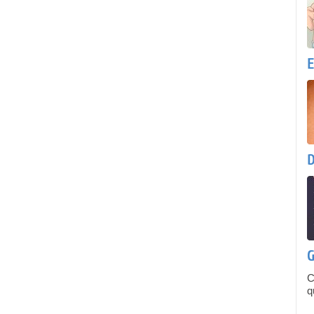
E
D
G
C
q